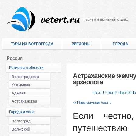
Туризм и активный отдых
ТУРЫ ИЗ ВОЛГОГРАДА
РЕГИОНЫ
ГОРОДА
Россия
Регионы и области
Астраханские жемчу
Волгоградская
археолога
Калмыкия
Часть1
Часть2
Часть3
Ча
Адыгея
Астраханская
<<Предыдущая часть
Города и села
Если честно
Волгоград
путешествию
Волжский