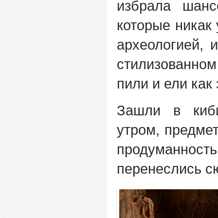
избрала шанс
которые никак
археологией, 
стилизованном
пили и ели как
Зашли в киби
утром, предме
продуманность
перенеслись сю