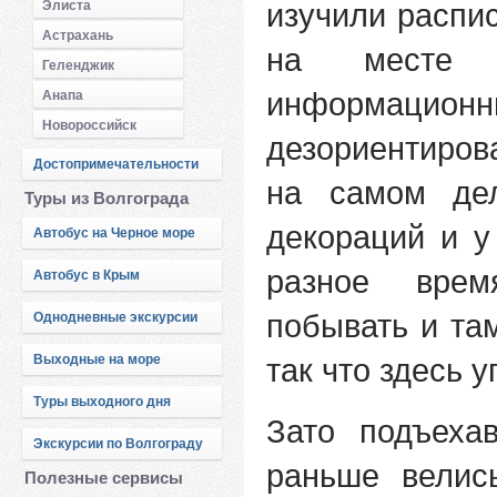
изучили распи
Элиста
Астрахань
на месте 
Геленджик
информационн
Анапа
Новороссийск
дезориентиров
Достопримечательности
на самом де
Туры из Волгограда
декораций и у
Автобус на Черное море
разное вре
Автобус в Крым
побывать и там
Однодневные экскурсии
Выходные на море
так что здесь 
Туры выходного дня
Зато подъеха
Экскурсии по Волгограду
раньше вели
Полезные сервисы