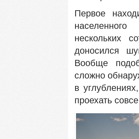
Первое наход
населенног
нескольких с
доносился шу
Вообще подо
сложно обнару
в углублениях
проехать совсе