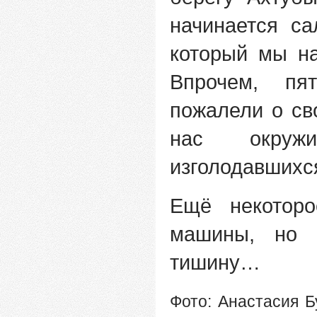
начинается са
который мы н
Впрочем, п
пожалели о св
нас окруж
изголодавшихся
Ещё некотор
машины, но 
тишину…
Фото: Анастасия Б