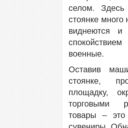
селом. Здесь
стоянке много 
виднеются и
спокойствие
военные.
Оставив маш
стоянке, п
площадку, о
торговыми р
товары – это
сувениры. Обн