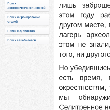
лишь заброше
Поиск
достопримечательностей
этом году ра
Поиск и бронирование
отелей
другом месте, 
Поиск ЖД билетов
лагерь архео
Поиск авиабилетов
этом не знали
того, ни другого
Но убедившись
есть время,
окрестностям,
мы обнаруж
Селитренное н