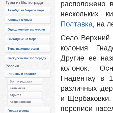
расположено 
Туры из Волгограда
Автобус на Черное море
нескольких 
Автобус в Крым
Полтавка
, на 
Однодневные экскурсии
Село Верхний
Выходные на море
колония Гнад
Туры выходного дня
Другие ее на
Экскурсии по Волгограду
Россия
колонок. Ос
Регионы и области
Гнадентау в 
Волгоградская
различных дер
Калмыкия
Адыгея
и Щербаковки.
Астраханская
переписи насе
Города и села