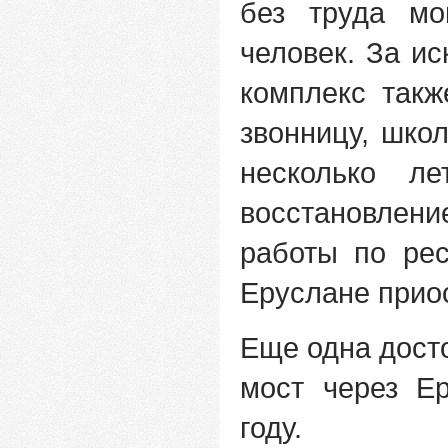
без труда мо
человек. За и
комплекс такж
звонницу, шко
несколько л
восстановлени
работы по ре
Еруслане прио
Еще одна дост
мост через Е
году.