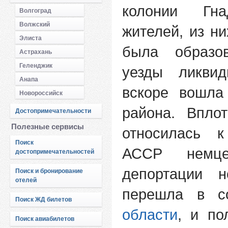
колонии Гн
Волгоград
Волжский
жителей, из н
Элиста
была образо
Астрахань
Геленджик
уезды ликвид
Анапа
вскоре вошла
Новороссийск
района. Впло
Достопримечательности
Полезные сервисы
относилась к
Поиск
АССР немц
достопримечательностей
депортации н
Поиск и бронирование
отелей
перешла в с
Поиск ЖД билетов
области
, и по
Поиск авиабилетов