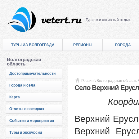
Туризм и активный отдых
ТУРЫ ИЗ ВОЛГОГРАДА
РЕГИОНЫ
ГОРОДА
Волгоградская
область
Достопримечательности
Россия
\
Волгоградская область
Города и села
Село Верхний Ерусл
Карта
Коорди
Отчеты о поездках
Верхний Ерусл
События и мероприятия
Верхний Ерусл
Туры и экскурсии