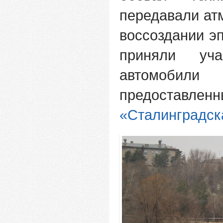
передавали ат
воссоздании э
приняли у
автомобил
предоста
«Сталинградск