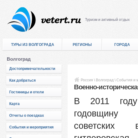
Туризм и активный отдых
ТУРЫ ИЗ ВОЛГОГРАДА
РЕГИОНЫ
ГОРОДА
Волгоград
Достопримечательности
Россия
\
Волгоград
\
События и 
Как добраться
Военно-историческа
Гостиницы и отели
В 2011 го
Карта
годовщину н
Отчеты о поездках
советских 
События и мероприятия
гитлеровска