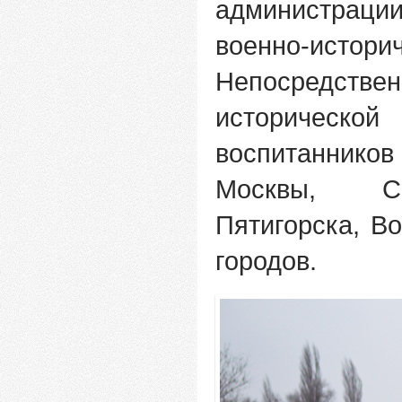
администраци
военно-истори
Непосредстве
исторической
воспитанников
Москвы, Сан
Пятигорска, В
городов.