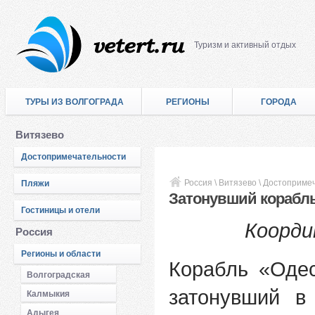
Туризм и активный отдых
ТУРЫ ИЗ ВОЛГОГРАДА
РЕГИОНЫ
ГОРОДА
Витязево
Достопримечательности
Россия
\
Витязево
\
Достоприме
Пляжи
Затонувший корабль
Гостиницы и отели
Коорди
Россия
Регионы и области
Корабль «Одес
Волгоградская
затонувший в
Калмыкия
Адыгея