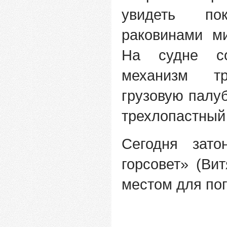
увидеть по
раковинами ми
На судне со
механизм тр
грузовую палу
трехлопастный 
Сегодня зато
горсовет» (Ви
местом для по