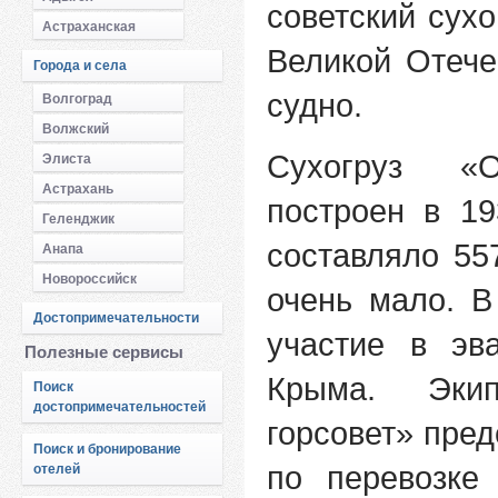
советский сух
Астраханская
Великой Отече
Города и села
судно.
Волгоград
Волжский
Сухогруз «
Элиста
Астрахань
построен в 19
Геленджик
составляло 55
Анапа
Новороссийск
очень мало. В
Достопримечательности
участие в эв
Полезные сервисы
Крыма. Эки
Поиск
достопримечательностей
горсовет» пре
Поиск и бронирование
по перевозке
отелей