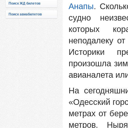
Поиск ЖД билетов
Анапы
. Сколь
Поиск авиабилетов
судно неизве
которых кор
неподалеку о
Историки пр
произошла зимо
авианалета или
На сегодняшн
«Одесский горс
метрах от бере
метров. Ныр