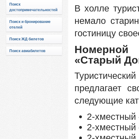
Поиск
В холле турис
достопримечательностей
немало стари
Поиск и бронирование
отелей
гостиницу сво
Поиск ЖД билетов
Номерно
Поиск авиабилетов
«Старый До
Туристически
предлагает с
следующие кат
2-хместный 
2-хместный 
2-хместный