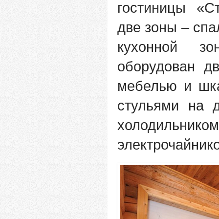
гостиницы «С
две зоны – сп
кухонной з
оборудован дв
мебелью и шк
стульями на 
холодильник
электрочайник