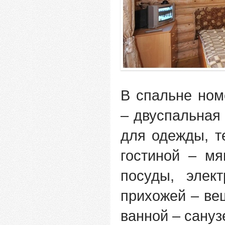
В спальне ном
– двуспальная 
для одежды, т
гостиной – м
посуды, элек
прихожей – ве
ванной – сануз