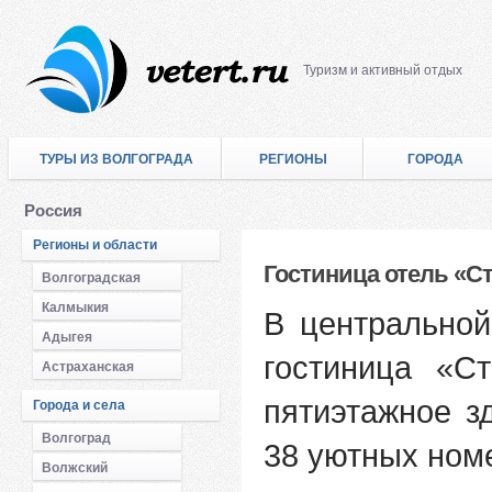
Туризм и активный отдых
ТУРЫ ИЗ ВОЛГОГРАДА
РЕГИОНЫ
ГОРОДА
Россия
Регионы и области
Гостиница отель «С
Волгоградская
Калмыкия
В центральной
Адыгея
гостиница «С
Астраханская
пятиэтажное з
Города и села
Волгоград
38 уютных ном
Волжский