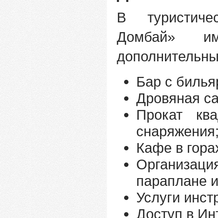
В туристиче
Домбай» им
дополнительны
Бар с билья
Дровяная са
Прокат ква
снаряжения
Кафе в гора
Организац
параплане и
Услуги инст
Доступ в Ин