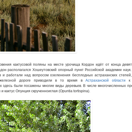
овения кактусовой поляны на месте урочища Кордон идёт от конца девятн
дон располагался Хошеутовский опорный пункт Российской академии наук
в и работали над вопросом озеленения бесплодных астраханских степей,
железной дороге приводили в то время в
Астраханской области
к 
х здесь были посажены многие виды деревьев. В числе многочисленных пр
 кактус Опунция скрученноиглая (Opuntia tortispina).