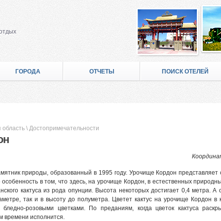
 отдых
ГОРОДА
ОТЧЕТЫ
ПОИСК ОТЕЛЕЙ
 область
\
Достопримечательности
он
Координат
мятник природы, образованный в 1995 году. Урочище Кордон представляет
 особенность в том, что здесь, на урочище Кордон, в естественных природн
анского кактуса из рода опунции. Высота некоторых достигает 0,4 метра. А 
иаметре, так и в высоту до полуметра. Цветет кактус на урочище Кордон в
бледно-розовыми цветками. По преданиям, когда цветок кактуса раскры
ом времени исполнится.