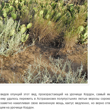
 видов опунций этот вид, произрастающий на урочище Кордон, самый жи
 ему удалось пережить в Астраханских полупустынях лютые морозы сороко
езаметно накапливая свою жизненную мощь, кактус медленно, но верно отв
нцем на урочище Кордон.