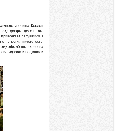
будущего урочища Кордон
 рода флоры. Дело в том,
 привлекает пасущийся в
го не могли ничего есть.
этому обозлённые хозяева
ы скипидаром и поджигали