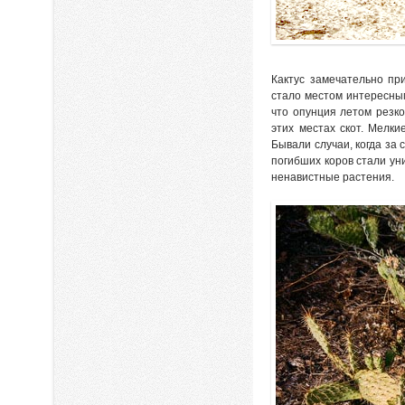
Кактус замечательно пр
стало местом интересным
что опунция летом резк
этих местах скот. Мелки
Бывали случаи, когда за
погибших коров стали ун
ненавистные растения.