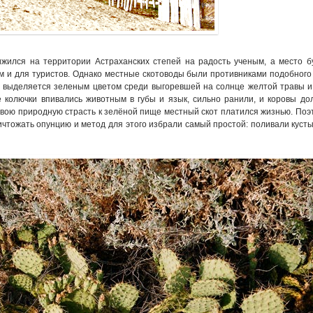
ижился на территории Астраханских степей на радость ученым, а место 
 и для туристов. Однако местные скотоводы были противниками подобного
о выделяется зеленым цветом среди выгоревшей на солнце желтой травы и
е колючки впивались животным в губы и язык, сильно ранили, и коровы дол
 свою природную страсть к зелёной пище местный скот платился жизнью. По
ичтожать опунцию и метод для этого избрали самый простой: поливали куст