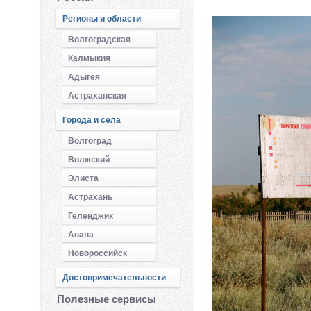
Регионы и области
Волгоградская
Калмыкия
Адыгея
Астраханская
Города и села
Волгоград
Волжский
Элиста
Астрахань
Геленджик
Анапа
Новороссийск
Достопримечательности
Полезные сервисы