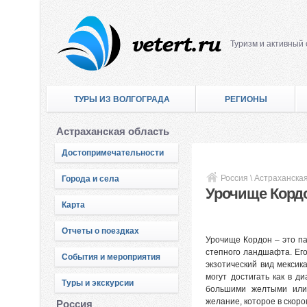
Туризм и активный
ТУРЫ ИЗ ВОЛГОГРАДА
РЕГИОНЫ
Астраханская область
Достопримечательности
Россия
\
Астраханская
Города и села
Урочище Корд
Карта
Отчеты о поездках
Урочище Кордон – это па
степного ландшафта. Его
События и мероприятия
экзотический вид мексик
могут достигать как в д
Туры и экскурсии
большими желтыми или 
желание, которое в скор
Россия